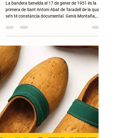
LA BANDERA DE SANT ANTONI
ABAT, SÍMBOL I MEMÒRIA VIVA
DELS TONIS DE TARADELL
La bandera beneïda el 17 de gener de 1951 és la
primera de Sant Antoni Abat de Taradell de la qual
se’n té constància documental. Genís Montaña,
Ramon Roca i Ramon Sañé, abanderats. En Lluís
Jubany i en Josep Riera agafen els animals en una
festa dels anys 50. Arxiu Fotogràfic de Taradell |
Cedida per Dolors Montaña La bandera de Sant
Antoni Abat és un dels símbols més emblemàtics i
venerats de la Festa dels Tonis. A Taradell, també.