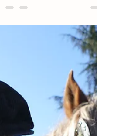
FOTOGRAFIES 2026
FESTA DELS TONIS DE TARADELL Autor de les
imatges: Laia Miralpeix. Autor de les imatges: Laia
Camprubí. GRÀCIES A TOTS I TOTES PER FER-HO
POSSIBLE.