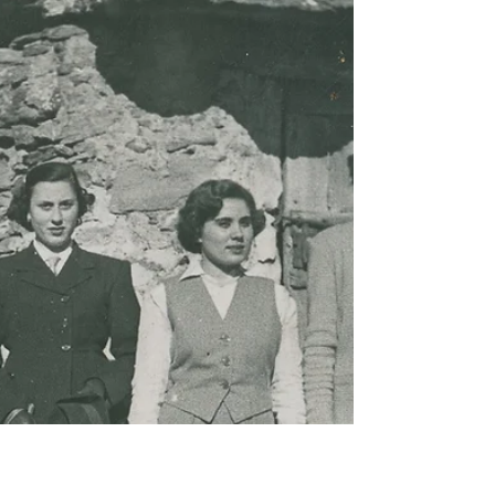
FESTA 2026 - TONIS TARADELL
🟡🟢 TONIS DE TARADELL 2026 🟢🟡 🐎 Tradició,
cultura i identitat 💛 📅 9, 10 i 11 de gener de 2026
📍 Taradell 🎖️ Festa Tradicional d’Interès Nacional
Els carrers s’omplen d’història, cavalls, carros i
emoció per viure una de les festes més
emblemàtiques del país. No t’ho perdis! 👉 Segueix-
nos i estigues al dia de totes les novetats: 🌐
www.tonistaradell.com 📸 Instagram · 👍 Facebook
· ❌ X · ▶️ YouTube TONIS TARADELL 🐴👨‍🌾🌱🥕
#TonisTaradell #Tonis2026 #Taradell #Cul